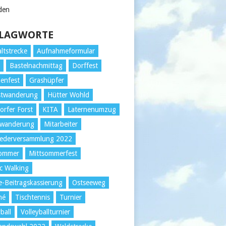
den
LAGWORTE
ltstrecke
Aufnahmeformular
r
Bastelnachmittag
Dorffest
enfest
Grashüpfer
stwanderung
Hütter Wohld
orfer Forst
KITA
Laternenumzug
wanderung
Mitarbeiter
iederversammlung 2022
sommer
Mittsommerfest
c Walking
e-Beitragskassierung
Ostseeweg
mé
Tischtennis
Turnier
ball
Volleyballturnier