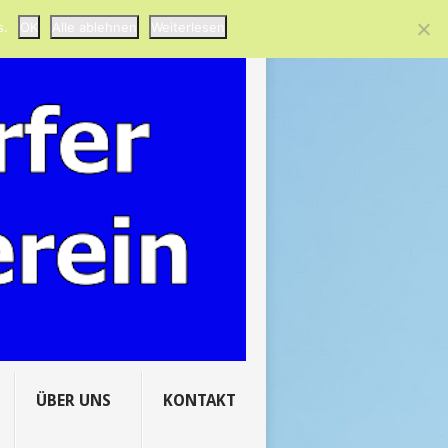
..
HERBST IN HANSTORF
s.
OK
Alle ablehnen
Weiterlesen
ÜBER UNS
KONTAKT