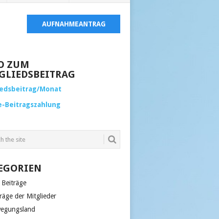
AUFNAHMEANTRAG
O ZUM
GLIEDSBEITRAG
iedsbeitrag/Monat
e-Beitragszahlung
EGORIEN
 Beiträge
räge der Mitglieder
egungsland