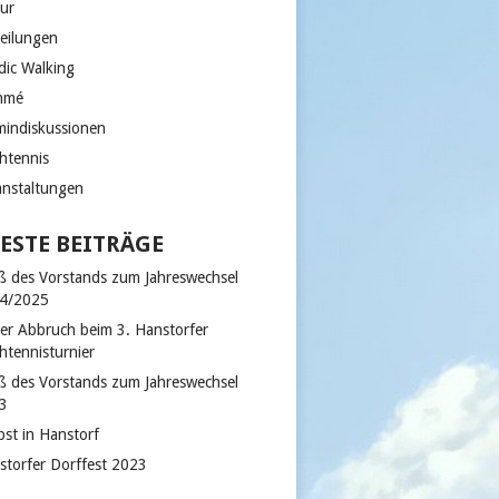
tur
teilungen
dic Walking
mmé
mindiskussionen
chtennis
anstaltungen
ESTE BEITRÄGE
ß des Vorstands zum Jahreswechsel
4/2025
der Abbruch beim 3. Hanstorfer
htennisturnier
ß des Vorstands zum Jahreswechsel
3
bst in Hanstorf
storfer Dorffest 2023