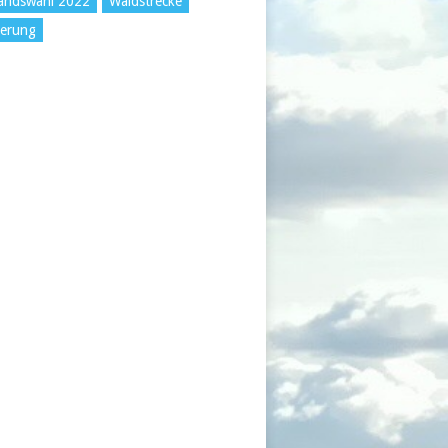
andswahl 2022
Waldstrecke
erung