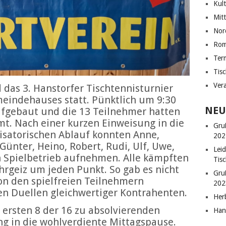
Kul
Mit
Nor
Ro
Ter
Tis
Ver
das 3. Hanstorfer Tischtennisturnier
meindehauses statt. Pünktlich um 9:30
NEU
ufgebaut und die 13 Teilnehmer hatten
mt. Nach einer kurzen Einweisung in die
Gru
isatorischen Ablauf konnten Anne,
202
, Günter, Heino, Robert, Rudi, Ulf, Uwe,
Lei
Spielbetrieb aufnehmen. Alle kämpften
Tisc
hrgeiz um jeden Punkt. So gab es nicht
Gru
von den spielfreien Teilnehmern
202
n Duellen gleichwertiger Kontrahenten.
Her
e ersten 8 der 16 zu absolvierenden
Han
ng in die wohlverdiente Mittagspause.