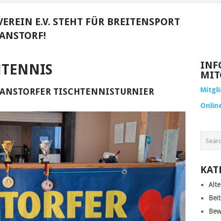
EREIN E.V. STEHT FÜR BREITENSPORT
ANSTORF!
INF
HTENNIS
MIT
Mitgl
 HANSTORFER TISCHTENNISTURNIER
Onlin
KAT
Alte
Beit
Bew