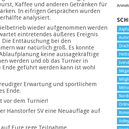
urst, Kaffee und anderen Getränken für
Anmel
tärken. In eifrigen Gesprächen wurden
erhälfte analysiert.
SCH
Spielbetrieb wieder aufgenommen werden
Aspha
wartet eintretendes äußeres Ereignis
Auto
 Die Enttäuschung bei den
Drach
mern war natürlich groß. Es konnte
 Ablaufplanung keine aussagekräftige
Herb
n werden und ob das Turnier in
Ivend
 Ende geführt werden kann ist wohl
Mega
Mitgl
freudiger Erwartung und sportlichem
Mitt
es Ende.
Nordi
t vor dem Turnier!
Onlin
der Hanstorfer SV eine Neuauflage auf
Rom
Volley
t auf Eure rege Teilnahme.