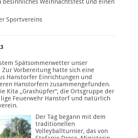
 besinnliches Weihnachtsfest und einen
er Sportvereins
23
estem Spätsommerwetter unser
. Zur Vorbereitung hatte sich eine
us Hanstorfer Einrichtungen und
teren Hanstorfern zusammengefunden.
ie Kita „Grashüpfer“, die Ortsgruppe der
willige Feuerwehr Hanstorf und natürlich
verein.
Der Tag begann mit dem
traditionellen
Volleyballturnier, das von
Stefanie Drese, Ministerin