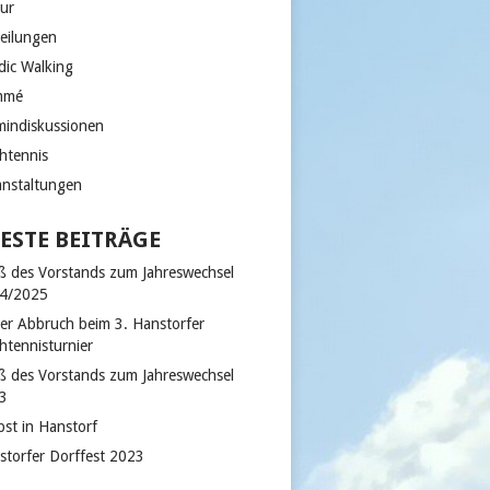
tur
teilungen
dic Walking
mmé
mindiskussionen
chtennis
anstaltungen
ESTE BEITRÄGE
ß des Vorstands zum Jahreswechsel
4/2025
der Abbruch beim 3. Hanstorfer
htennisturnier
ß des Vorstands zum Jahreswechsel
3
bst in Hanstorf
storfer Dorffest 2023