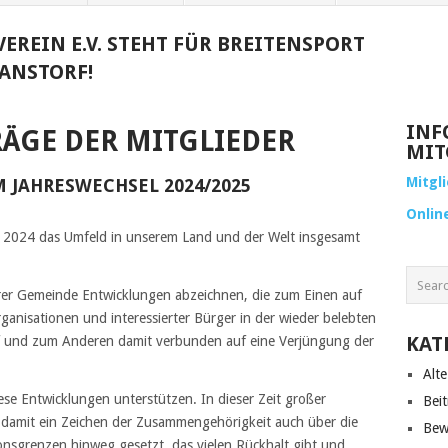
EREIN E.V. STEHT FÜR BREITENSPORT
ANSTORF!
INF
RÄGE DER MITGLIEDER
MIT
Mitgl
 JAHRESWECHSEL 2024/2025
Onlin
hr 2024 das Umfeld in unserem Land und der Welt insgesamt
serer Gemeinde Entwicklungen abzeichnen, die zum Einen auf
anisationen und interessierter Bürger in der wieder belebten
KAT
f und zum Anderen damit verbunden auf eine Verjüngung der
Alte
iese Entwicklungen unterstützen. In dieser Zeit großer
Beit
 damit ein Zeichen der Zusammengehörigkeit auch über die
Bew
nsgrenzen hinweg gesetzt, das vielen Rückhalt gibt und