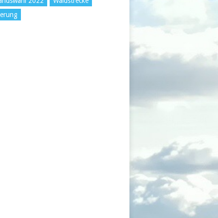
andswahl 2022
Waldstrecke
erung