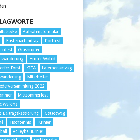
den
LAGWORTE
ltstrecke
Aufnahmeformular
r
Bastelnachmittag
Dorffest
enfest
Grashüpfer
stwanderung
Hütter Wohld
orfer Forst
KITA
Laternenumzug
wanderung
Mitarbeiter
iederversammlung 2022
sommer
Mittsommerfest
c Walking
e-Beitragskassierung
Ostseeweg
mé
Tischtennis
Turnier
ball
Volleyballturnier