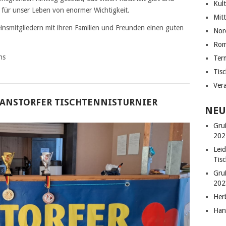
Kul
t für unser Leben von enormer Wichtigkeit.
Mit
insmitgliedern mit ihren Familien und Freunden einen guten
Nor
Ro
ns
Ter
Tis
Ver
 HANSTORFER TISCHTENNISTURNIER
NEU
Gru
202
Lei
Tisc
Gru
202
Her
Han