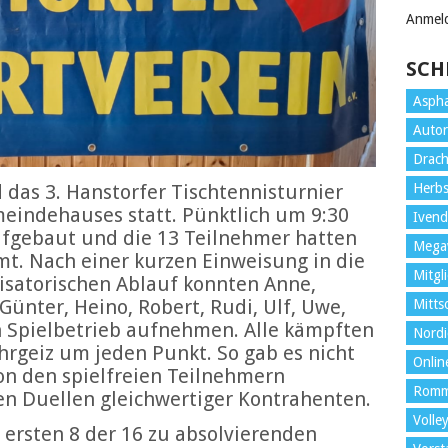
Anmel
SCH
Aspha
Auto
Drach
das 3. Hanstorfer Tischtennisturnier
Herb
meindehauses statt. Pünktlich um 9:30
Ivend
ufgebaut und die 13 Teilnehmer hatten
Mega
mt. Nach einer kurzen Einweisung in die
Mitgl
isatorischen Ablauf konnten Anne,
, Günter, Heino, Robert, Rudi, Ulf, Uwe,
Mitt
Spielbetrieb aufnehmen. Alle kämpften
Nordi
hrgeiz um jeden Punkt. So gab es nicht
Onlin
von den spielfreien Teilnehmern
Rom
n Duellen gleichwertiger Kontrahenten.
Volley
e ersten 8 der 16 zu absolvierenden