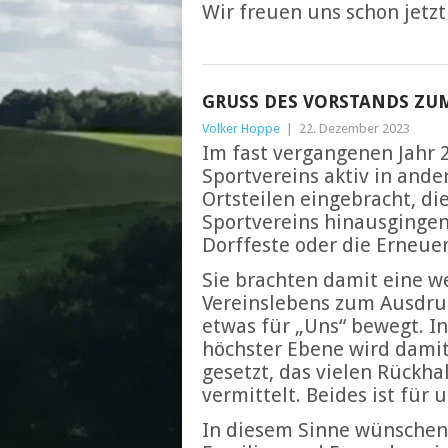
Wir freuen uns schon jetz
GRUSS DES VORSTANDS ZUM
Volker Hoppe
|
22. Dezember 2023
Im fast vergangenen Jahr 2
Sportvereins aktiv in ande
Ortsteilen eingebracht, d
Sportvereins hinausgingen.
Dorffeste oder die Erneue
Sie brachten damit eine 
Vereinslebens zum Ausdruck
etwas für „Uns“ bewegt. In
höchster Ebene wird dami
gesetzt, das vielen Rückh
vermittelt. Beides ist für
In diesem Sinne wünschen 