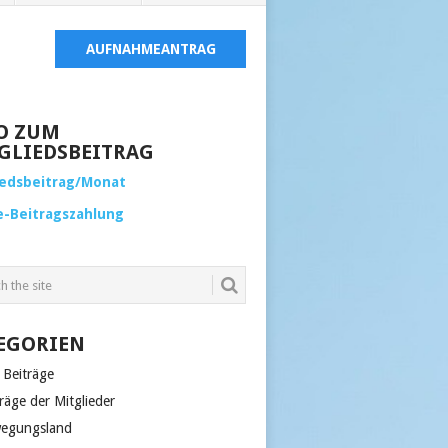
AUFNAHMEANTRAG
O ZUM
GLIEDSBEITRAG
iedsbeitrag/Monat
e-Beitragszahlung
EGORIEN
 Beiträge
räge der Mitglieder
egungsland