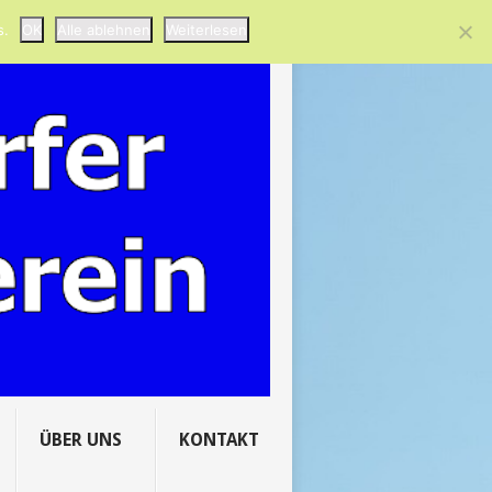
..
HERBST IN HANSTORF
s.
OK
Alle ablehnen
Weiterlesen
ÜBER UNS
KONTAKT