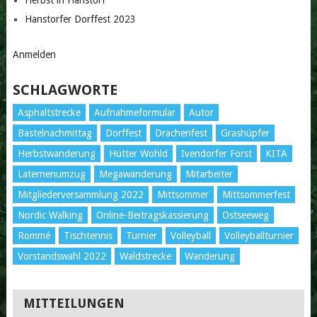
Hanstorfer Dorffest 2023
Anmelden
SCHLAGWORTE
Asphaltstrecke
Aufnahmeformular
Autor
Bastelnachmittag
Dorffest
Drachenfest
Grashüpfer
Herbstwanderung
Hütter Wohld
Ivendorfer Forst
KITA
Laternenumzug
Megawanderung
Mitarbeiter
Mitgliederversammlung 2022
Mittsommer
Mittsommerfest
Nordic Walking
Online-Beitragskassierung
Ostseeweg
Rommé
Tischtennis
Turnier
Volleyball
Volleyballturnier
Vorstandswahl 2022
Waldstrecke
Wanderung
MITTEILUNGEN